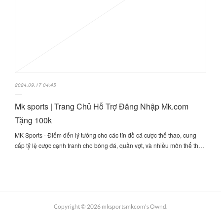
2024.09.17 04:45
Mk sports | Trang Chủ Hỗ Trợ Đăng Nhập Mk.com
Tặng 100k
MK Sports - Điểm đến lý tưởng cho các tín đồ cá cược thể thao, cung
cấp tỷ lệ cược cạnh tranh cho bóng đá, quần vợt, và nhiều môn thể th…
Copyright ©
2026
mksportsmkcom's Ownd
.