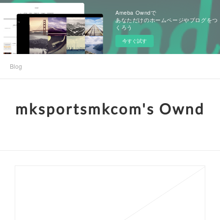
Ameba Owndで
あなただけのホームページやブログをつ
くろう
今すぐ試す
Blog
mksportsmkcom's Ownd